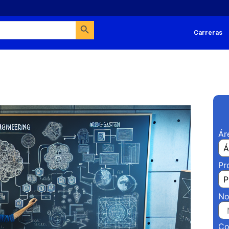
Search Button
Carreras
Ár
Pr
No
Co