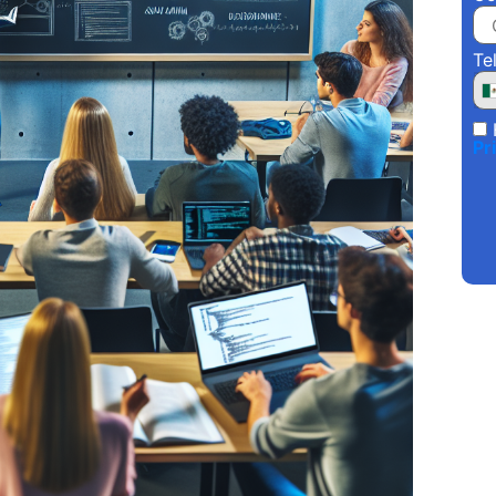
Te
Pr