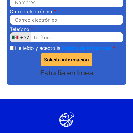
Correo electrónico
Teléfono
+52
+52
He leído y acepto la
Política de Privacidad
Solicita información
Estudia en línea