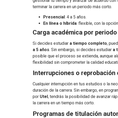
gestionar tu tiempo y avanzar de acuerdo con
terminar la carrera en un periodo más corto.
Presencial
: 4 a 5 años.
En línea o híbrida
: flexible, con la opci
Carga académica por periodo 
Si decides estudiar
a tiempo completo
, pued
a 5 años
. Sin embargo, si decides estudiar
a 
posible que el proceso se extienda, aunque a
flexibilidad sin comprometer la calidad educati
Interrupciones o reprobación
Cualquier interrupción en tus estudios o la n
duración de la carrera. Sin embargo, en prog
por
Utel
, tendrás la posibilidad de avanzar rá
la carrera en un tiempo más corto.
Programas de titulación autom