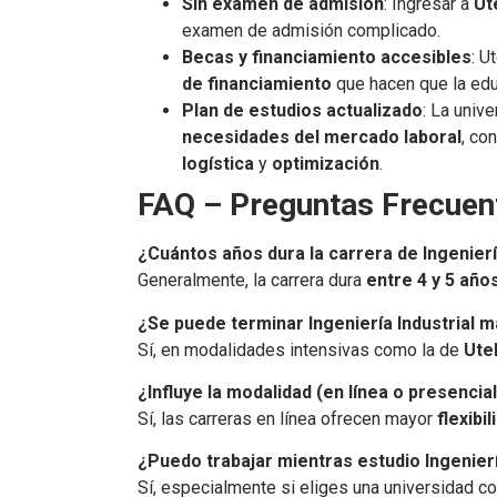
Sin examen de admisión
: Ingresar a
Ut
examen de admisión complicado.
Becas y financiamiento accesibles
: U
de financiamiento
que hacen que la ed
Plan de estudios actualizado
: La univ
necesidades del mercado laboral
, co
logística
y
optimización
.
FAQ – Preguntas Frecuen
¿Cuántos años dura la carrera de Ingeniería
Generalmente, la carrera dura
entre 4 y 5 año
¿Se puede terminar Ingeniería Industrial 
Sí, en modalidades intensivas como la de
Ute
¿Influye la modalidad (en línea o presencia
Sí, las carreras en línea ofrecen mayor
flexibil
¿Puedo trabajar mientras estudio Ingenierí
Sí, especialmente si eliges una universidad c