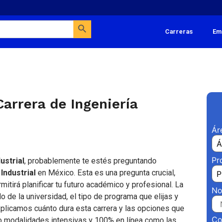
Search Button
Carreras
Em
arrera de Ingeniería
Ár
Pr
ustrial
, probablemente te estés preguntando
Industrial
en México. Esta es una pregunta crucial,
mitirá planificar tu futuro académico y profesional. La
No
o de la universidad, el tipo de programa que elijas y
explicamos cuánto dura esta carrera y las opciones que
Co
do modalidades intensivas y 100% en línea como las