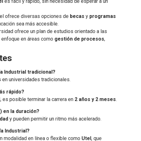
el
es fácil y rápido, sin necesidad de esperar a un
tel ofrece diversas opciones de
becas
y
programas
ucación sea más accesible.
ersidad ofrece un plan de estudios orientado a las
n enfoque en áreas como
gestión de procesos
,
tes
 Industrial tradicional?
s
en universidades tradicionales.
más rápido?
l
, es posible terminar la carrera en
2 años y 2 meses
.
l) en la duración?
idad
y pueden permitir un ritmo más acelerado.
a Industrial?
on modalidad en línea o flexible como
Utel
, que