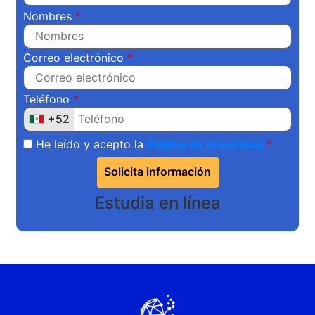
Nombres
Correo electrónico
Teléfono
+52
+52
He leído y acepto la
Política de Privacidad
Solicita información
Estudia en línea