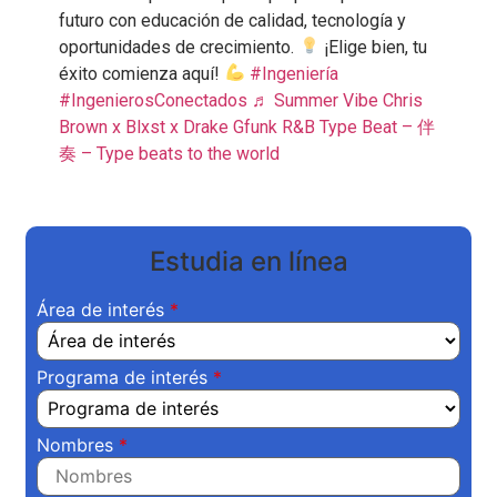
futuro con educación de calidad, tecnología y
oportunidades de crecimiento.
¡Elige bien, tu
éxito comienza aquí!
#Ingeniería
#IngenierosConectados
♬ Summer Vibe Chris
Brown x Blxst x Drake Gfunk R&B Type Beat – 伴
奏 – Type beats to the world
Estudia en línea
Área de interés
Programa de interés
Nombres