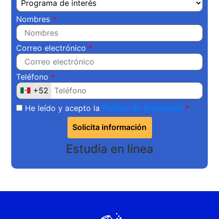
Nombres
Correo electrónico
Teléfono
+52
+52
He leído y acepto la
Política de Privacidad
Solicita información
Estudia en línea